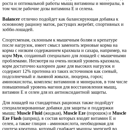
роста и оптимальной работы мышц витамины и минералы, в
том числе рабочие дозы витамина Е и селена.
Balancer
отлично подойдет как балансирующая добавка к
основному рациону маток, растущих жеребят, спортивных и
хобби-лошадей.
Спортсменам, склонным к мышечным болям и крепатуре
после нагрузок, имеет смысл заменить зерновые корма на
корма с низким содержанием крахмала и сахара, например, на
корм
Myo
, созданный специально для лошадей с мышечными
проблемами. Несмотря на очень низкий уровень крахмала,
корм достаточно калориен даже для высоких нагрузок и
содержит 12% протеина из таких источников как соевый,
подсолнечный и льняной жмыхи, люцерна, горох;
аминокислоты, комплекс витаминов и минералов, в том числе
повышенный уровень магния для восстановления мышц,
витамин Е и селен для их антиоксидантной защиты.
Для лошадей на стандартных рационах также подойдут
специализированные добавки для защиты и поддержки
мышц:
Muscle Fluid
(жидкая),
Muscle Eze
(порошок) и
Muscle
Eze Flash
(шприц), в состав которых входят витамин Е и
селен, а также глицин - аминокислота, необходимая для
синтеза креатина, который снабжает мышцы энергией во