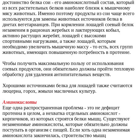
достоинство белка сои - его аминокислотный состав, который
из всех растительных белков наиболее близок к мышечному
мясу животных. Именно поэтому продукты из сои чаще всего
используются для замены животных источников белка в
диетах вегетарианцев. При кормлении лошадей соевый белок
незаменим в рационах жеребых и лактирующих кобыл,
активно растущих жеребят, лошадей с высокими
спортивными нагрузками, а также лошадей, которым
необходимо увеличить мышечную массу - то есть, всех групп
животных, имеющих повышенную потребность в протеине.
Чтобы получить максимальную пользу от использования
соевых продуктов, они обязательно должны пройти тепловую
обработку для удаления антипитательных веществ.
Хорошими источниками белка для лошадей также считаются
люцерна, горох, жмыхи масличных культур.
Аминокислоты
Еще одна распространенная проблема - это не дефицит
протеина в целом, а нехватка отдельных аминокислот -
кирпичиков, из которых строятся белки мышц. Существуют
незаменимые аминокислоты, которые обязательно должны
поступать в организм с пищей. Если хоть одна незаменимая
аминокислота закончилась, строительство мышц