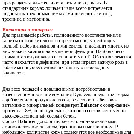
прекращается, даже если осталось много других. В
стандартных кормах лошадей чаще всего встречается
недостаток трех незаменимых аминокислот - лизина,
треонина и метионина.
Витамины и минералы
Для правильной работы, полноценного восстановления и
защиты от окислительного стресса мышцам необходим
полный набор витаминов и минералов, и дефицит многих из
них может сказаться на мышечной функции. Наибольшего
внимания заслуживают селен и витамин Е. Оба этих элемента
часто находятся в дефиците, при этом играют важную роль в
работе мышц, обеспечивая их защиту от свободных
радикалов.
Для всех лошадей с повышенными потребностями в
качественном протеине компания Dynavena предлагает корма
с добавлением продуктов из сои, в частности - белково-
витаминно-минеральный концентрат
Balancer
с содержанием
протеина 18%, основную часть которого составляет именно
высококачественный соевый белок.
Состав
Balancer
дополнительно усилен незаменимыми
аминокислотами: лизином, треонином и метионином. В
небольшом количестве корма содержатся все необходимые для